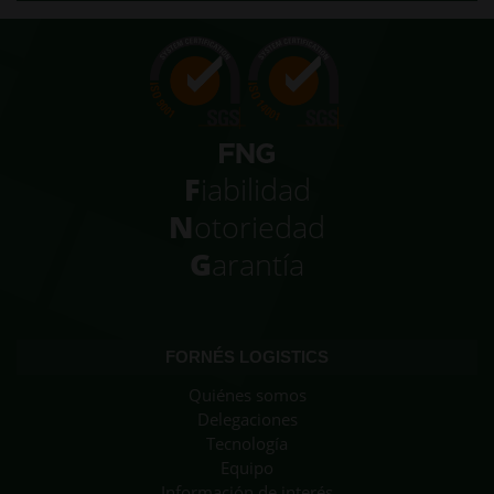
F
iabilidad
N
otoriedad
G
arantía
FORNÉS LOGISTICS
Quiénes somos
Delegaciones
Tecnología
Equipo
Información de interés