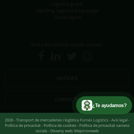
Logística global
Handling, logística d'equipatge
Descàrregues
Visita les nostres xarxes socials:
NOTÍCIES
CONTACTE
¿Te ayudamos?
2026 - Transport de mercaderies i logística Fornés Logistics -
Avís legal
-
Política de privacitat
-
Política de cookies
-
Política de privacitat xarxess
socials
- Disseny web:
Mejorconweb