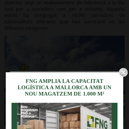
diversos anys un esdeveniment de referència a la illa,
tant per a corredors com per a visitants. Aquesta
edició ha congregat a 10.000 corredors de
nacionalitats diferents que han participat en les
diferents categories.
Utilitzem cookies
FNG AMPLIA LA CAPACITAT
LOGÍSTICA A MALLORCA AMB UN
Aquest lloc web utilitza galetes pròpies i de tercers
NOU MAGATZEM DE 1.000 M²
per recopilar informació amb la finalitat tècnica, no
es recapten ni cedeixen les seves dades de caràcter
personal sense el seu consentiment.
Així mateix, s'informa que aquest lloc web disposa
d'enllaços a llocs web de tercers amb polítiques de
privacitat alienes a FORNES I Noceras SL.
Feu clic a "ACCEPTAR" per autoritzar el seu ús o en