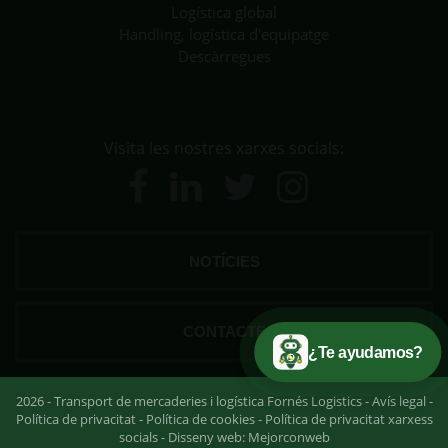
Logística global
Handling, logística d'equipatge
Descàrregues
Visita les nostres xarxes socials:
NOTÍCIES
CONTACTE
¿Te ayudamos?
2026 - Transport de mercaderies i logística Fornés Logistics -
Avís legal
-
Política de privacitat
-
Política de cookies
-
Política de privacitat xarxess
socials
- Disseny web:
Mejorconweb