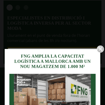
ESPECIALISTES EN DISTRIBUCIÓ I
LOGÍSTICA INVERSA PER AL SECTOR
MODA
Lliurament en el punt de venda fora de l'horari
comercial (abans de les 8h i/o nocturn).
Utilitzem cookies
Més info.
FNG AMPLIA LA CAPACITAT
LOGÍSTICA A MALLORCA AMB UN
Aquest lloc web utilitza galetes pròpies i de tercers
NOU MAGATZEM DE 1.000 M²
per recopilar informació amb la finalitat tècnica, no
es recapten ni cedeixen les seves dades de caràcter
personal sense el seu consentiment.
Així mateix, s'informa que aquest lloc web disposa
d'enllaços a llocs web de tercers amb polítiques de
privacitat alienes a FORNES I Noceras SL.
Feu clic a "ACCEPTAR" per autoritzar el seu ús o en
"REBUTJAR" per rebutjar-les. En aquest cas no pot
garantir la plena funcionalitat de la pàgina. Podeu
F
iabilitat