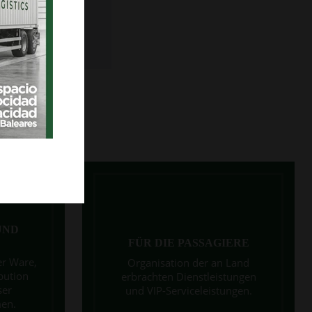
en Kunden
 und
UND
FÜR DIE PASSAGIERE
er Ware,
Organisation der an Land
bution
erbrachten Dienstleistungen
ser
und VIP-Serviceleistungen.
en.