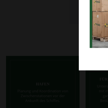
In unser
übe
FÜR
HAFEN
Unters
Planung und Koordination von
mit 
Zwischenstationen vor der
gan
Ankunft des Schiffes.
Bedü