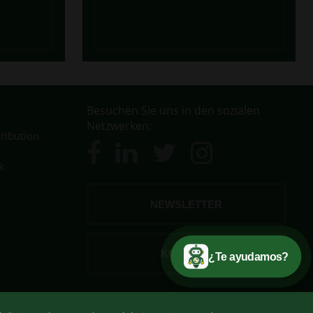
Besuchen Sie uns in den sozialen
Netzwerken:
ribution
k
NEWSLETTER
KONTAKT
¿Te ayudamos?