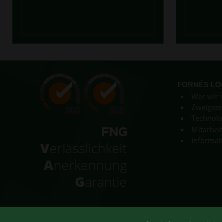
FORNÉS LO
Wer wir 
Zweigste
Technolo
Mitarbei
Informat
V
erlässlichkeit
A
nerkennung
G
arantie