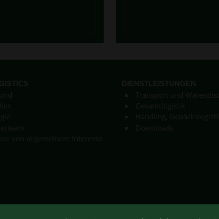
GISTICS
DIENSTLEISTUNGEN
sind
Transport und Warendist
llen
Gesamtlogistik
gie
Handling, Gepäckslogisti
terteam
Downloads
ion von allgemeinem Interesse